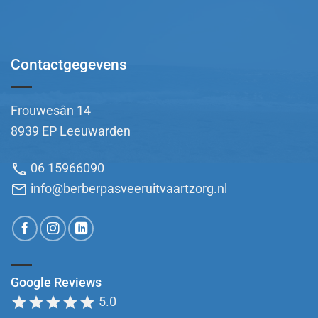
Contactgegevens
Frouwesân 14
8939 EP Leeuwarden
phone
06 15966090
mail
info@berberpasveeruitvaartzorg.nl
Google Reviews
star
star
star
star
star
5.0