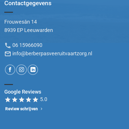
Contactgegevens
Frouwesân 14
8939 EP Leeuwarden
phone
06 15966090
mail
info@berberpasveeruitvaartzorg.nl
Google Reviews
star
star
star
star
star
5.0
Review schrijven