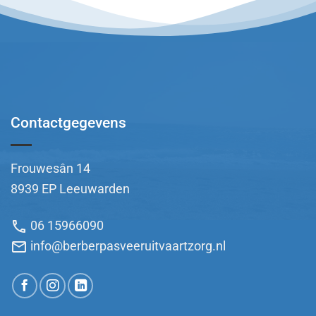
Contactgegevens
Frouwesân 14
8939 EP Leeuwarden
phone
06 15966090
mail
info@berberpasveeruitvaartzorg.nl