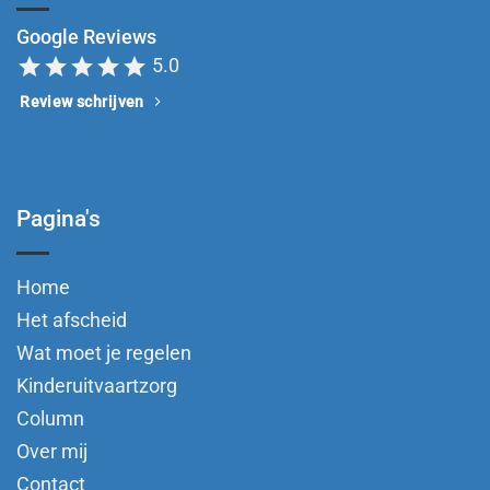
Google Reviews
star
star
star
star
star
5.0
Review schrijven
Pagina's
Home
Het afscheid
Wat moet je regelen
Kinderuitvaartzorg
Column
Over mij
Contact