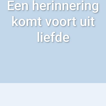
Een herinnering
komt voort uit
liefde