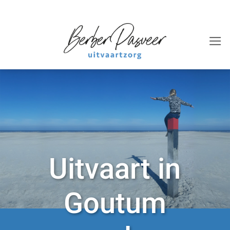
Ga
naar
inhoud
Uitvaart in
Goutum